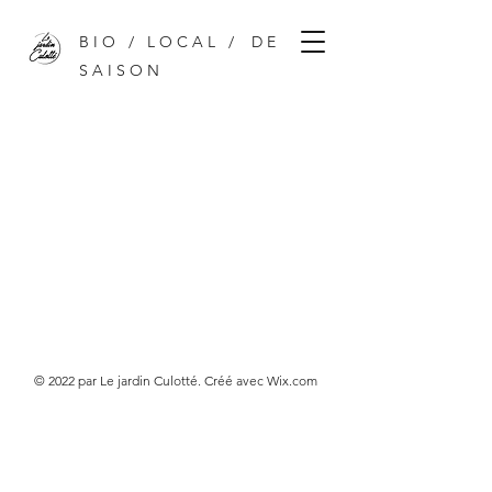
B I O / L O C A L / D E
S A I S O N
© 2022 par Le jardin Culotté. Créé avec Wix.com