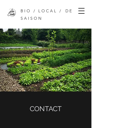
B I O / L O C A L / D E
S A I S O N
CONTACT